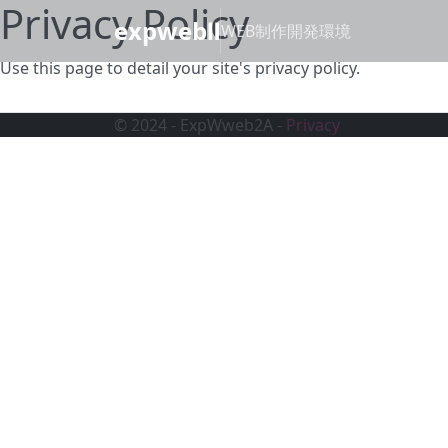
Privacy Policy
Skip to content
exp
webⅡ
WEB制作開発環境
Use this page to detail your site's privacy policy.
© 2024 - ExpWweb2A -
Privacy