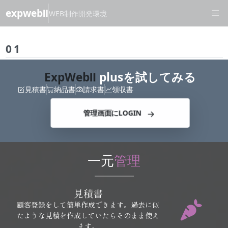
Skip to content
exp
webⅡ
WEB制作開発環境
0
1
ExpWebⅡ
plusを試してみる
見積書
納品書
請求書
領収書
管理画面にLOGIN
一元
管理
見積書
顧客登録をして簡単作成できます。過去に似
たような見積を作成していたらそのまま使え
ます。